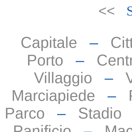
<<
Capitale
–
Cit
Porto
–
Cent
Villaggio
–
Marciapiede
–
Parco
–
Stadio
Panificio
–
Mac