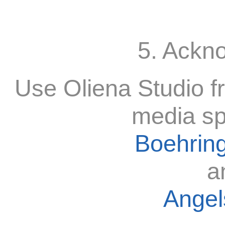
5. Ackn
Use Oliena Studio f
media sp
Boehring
a
Angels