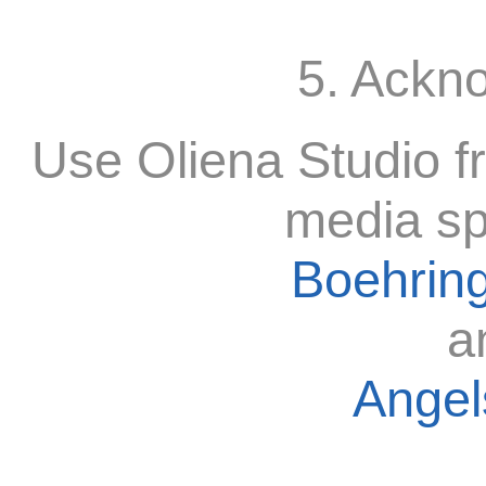
5. Ackn
Use Oliena Studio f
media sp
Boehring
a
Angels