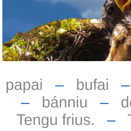
papai
–
bufai
–
bánniu
–
d
Tengu frius.
–