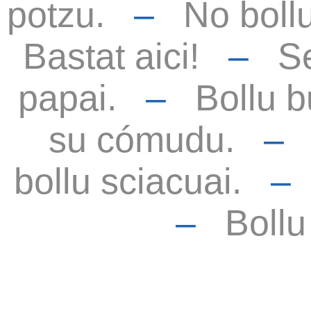
potzu.
–
No bollu
Bastat aici!
–
S
papai.
–
Bollu b
su cómudu.
bollu sciacuai.
–
Bollu