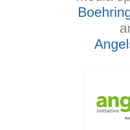
Boehring
a
Angels